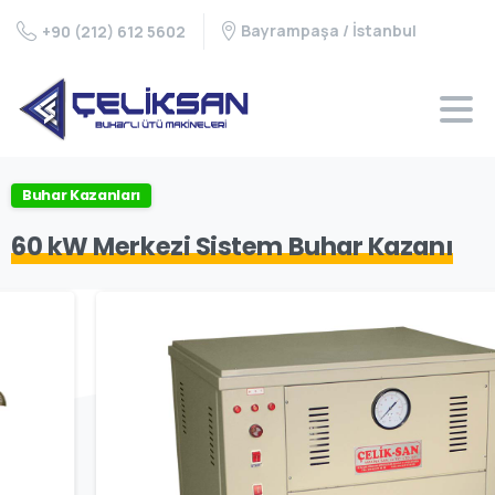
Bayrampaşa / İstanbul
+90 (212) 612 5602
Buhar Kazanları
60 kW Merkezi Sistem Buhar Kazanı