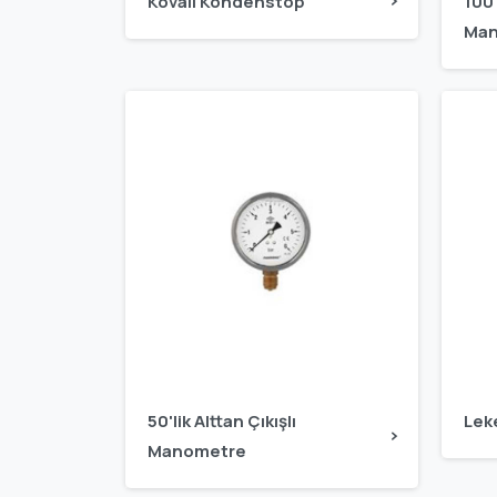
Kovalı Kondenstop
100'
Man
50'lik Alttan Çıkışlı
Leke
Manometre