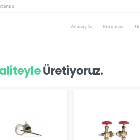
stanbul
Anasayfa
Kurumsal
Ür
aliteyle
emnuniyetle
Üretiyoruz.