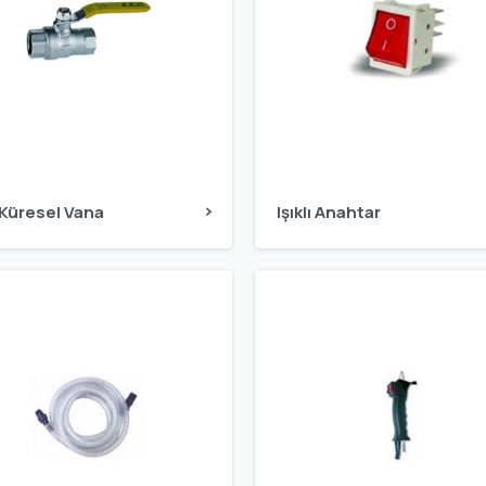
 Küresel Vana
Işıklı Anahtar