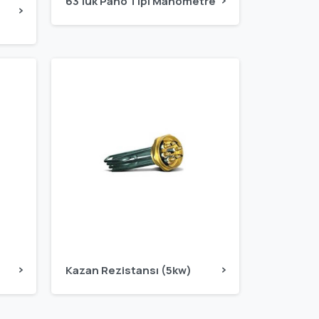
63'lük Pano Tipi Manometre
Kazan Rezistansı (5kw)