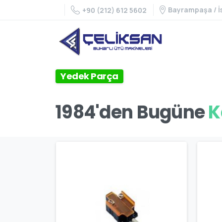
Bayrampaşa / İ
+90 (212) 612 5602
Yedek Parça
K
1984'den Bugüne
M