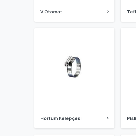
V Otomat
Tef
Hortum Kelepçesi
Pis