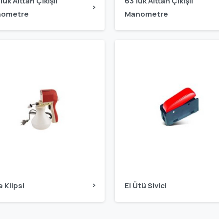
lük Alttan Çıkışlı
63'lük Alttan Çıkışlı
ometre
Manometre
 Klipsi
El Ütü Sivici