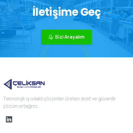
İletişime
Geç
Sizi Arayalım
Teknolojik iş odaklı çözümler üreten dost ve güvenilir
çözüm ortağınız.