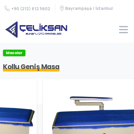
Bayrampaşa / İstanbul
+90 (212) 612 5602
Masalar
Kollu Geniş Masa