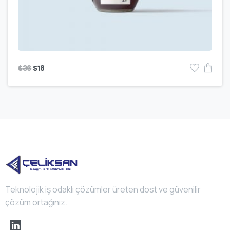
$
36
$
18
Teknolojik iş odaklı çözümler üreten dost ve güvenilir
çözüm ortağınız.